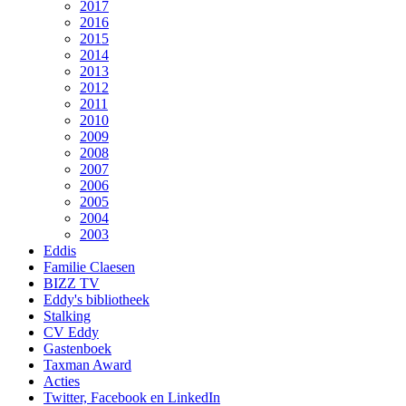
2017
2016
2015
2014
2013
2012
2011
2010
2009
2008
2007
2006
2005
2004
2003
Eddis
Familie Claesen
BIZZ TV
Eddy's bibliotheek
Stalking
CV Eddy
Gastenboek
Taxman Award
Acties
Twitter, Facebook en LinkedIn